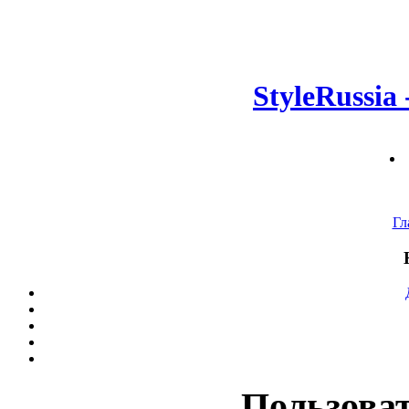
StyleRussia
Гл
Пользова