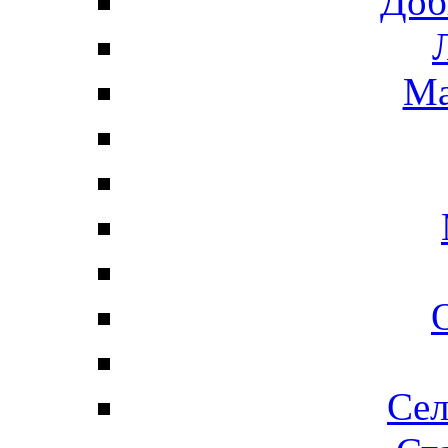
Доб
Ма
Сел