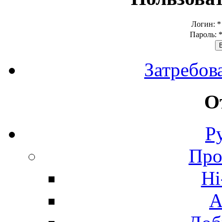
Логин:
*
Пароль:
Затребов
О
Р
Про
Hi
А