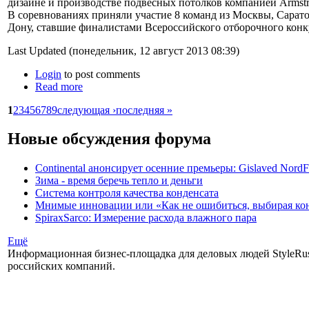
дизайне и производстве подвесных потолков компанией Armstr
В соревнованиях приняли участие 8 команд из Москвы, Сарато
Дону, ставшие финалистами Всероссийского отборочного конк
Last Updated (понедельник, 12 август 2013 08:39)
Login
to post comments
Read more
1
2
3
4
5
6
7
8
9
следующая ›
последняя »
Новые обсуждения форума
Continental анонсирует осенние премьеры: Gislaved NordF
Зима - время беречь тепло и деньги
Система контроля качества конденсата
Мнимые инновации или «Как не ошибиться, выбирая ко
SpiraxSarco: Измерение расхода влажного пара
Ещё
Информационная бизнес-площадка для деловых людей StyleRuss
российских компаний.