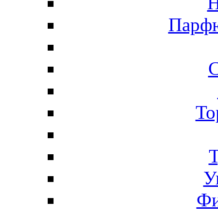
Н
Парфю
С
То
Т
У
Фи