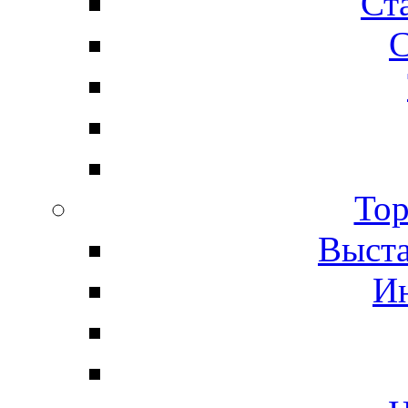
Ста
С
Тор
Выста
И