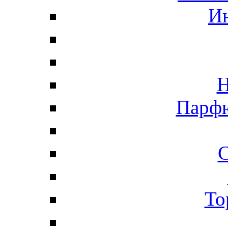
И
Н
Парфю
С
То