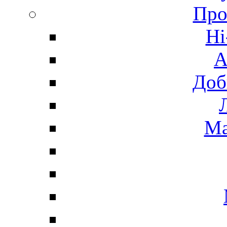
Про
Hi
А
Доб
Ма