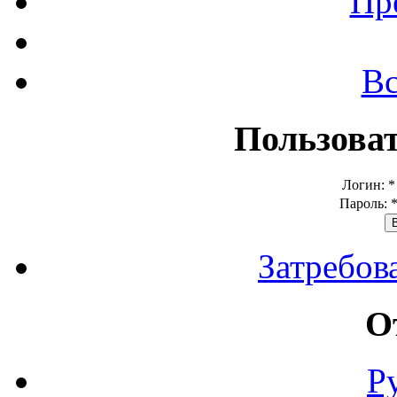
Пр
Вс
Пользова
Логин:
*
Пароль:
Затребов
О
Р