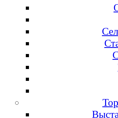
Сел
Ста
С
Тор
Выста