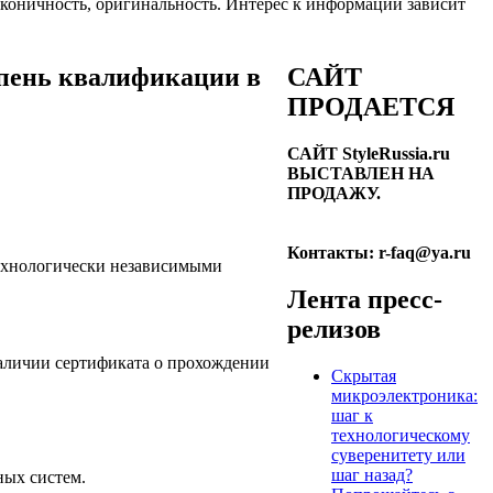
лаконичность, оригинальность. Интерес к информации зависит
упень квалификации в
САЙТ
ПРОДАЕТСЯ
САЙТ StyleRussia.ru
ВЫСТАВЛЕН НА
ПРОДАЖУ.
Контакты: r-faq@ya.ru
технологически независимыми
Лента пресс-
релизов
аличии сертификата о прохождении
Скрытая
микроэлектроника:
шаг к
технологическому
суверенитету или
шаг назад?
ных систем.