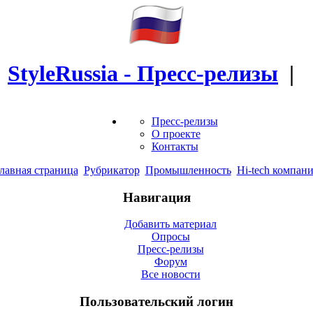
StyleRussia - Пресс-релизы
|
Пресс-релизы
О проекте
Контакты
лавная страница
Рубрикатор
Промышленность
Hi-tech компан
Навигация
Добавить материал
Опросы
Пресс-релизы
Форум
Все новости
Пользовательский логин