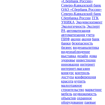
«Сбербанк России»
Северо-Кавказский банк
ОАО «Сбербанк России»
Северо-Кавказский банк
Сбербанка России
ТГК
УНИКА
Экодевелопмент
Экологичность
Эксперт
РА
автоматизация
автоматизация учета
ПИФ
акции
акция
банк
банки
безопасность
бизнес
видеоаналитика
видеонаблюдение
выставка
дизайн
дома
здоровье
инвестиции
инновации
интернет
интернет-магазин
конкурс
контроль
доступа
конференция
красота
купить
малоэтажное
строительство
маркетинг
мебель
недвижимость
объектив
охранное
оборудование
паевые