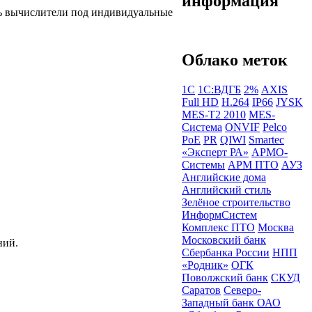
информация
ть вычислители под индивидуальные
Облако меток
1С
1С:ВДГБ
2%
AXIS
Full HD
H.264
IP66
JYSK
MES-T2 2010
MES-
Система
ONVIF
Pelco
PoE
PR
QIWI
Smartec
«Эксперт РА»
АРМО-
Системы
АРМ ПТО
АУЗ
Английские дома
Английский стиль
Зелёное строительство
ИнформСистем
Комплекс ПТО
Москва
Московский банк
ний.
Сбербанка России
НПП
«Родник»
ОГК
Поволжский банк
СКУД
Саратов
Северо-
Западный банк ОАО