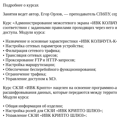
Подробнее о курсах
Занятия ведет автор, Егор Орлов, — преподаватель СПбПУ
Курс «Администрирование межсетевого экрана «ИВК КОЛЬЧУГ
соответствии с заданными правилами проходящих через него
доступа. Модули курса:
• Назначение и основные характеристики «ИВК КОЛЬЧУГА-К
• Настройка сетевых параметров устройства;
• Фильтрация сетевого трафика;
• Трансляция сетевых адресов;
• Проксирование FTP и HTTP-запросов;
• Настройка маршрутизации;
• Обеспечение бесперебойного функционирования;
• Ограничение трафика;
• Управление доступом к МЭ.
Курс СКЗИ «ИВК Крипто» нацелен на освоение программно-ап
расшифровывания данных, которые передаются между территор
Модули курса:
• Общая информация об изделии;
• Настройка ролей для СКЗИ «ИВК КРИПТО ШЛЮЗ»;
• Управление СКЗИ «ИВК КРИПТО ШЛЮЗ»;