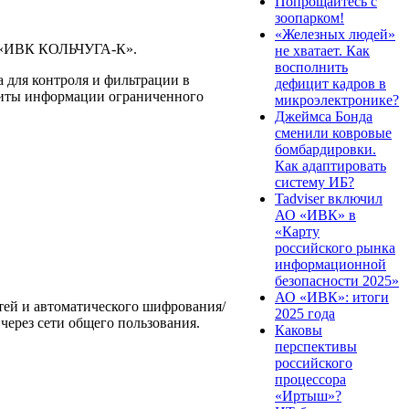
Попрощайтесь с
зоопарком!
«Железных людей»
и «ИВК КОЛЬЧУГА-К».
не хватает. Как
восполнить
для контроля и фильтрации в
дефицит кадров в
щиты информации ограниченного
микроэлектронике?
Джеймса Бонда
сменили ковровые
бомбардировки.
Как адаптировать
систему ИБ?
Tadviser включил
АО «ИВК» в
«Карту
российского рынка
информационной
безопасности 2025»
АО «ИВК»: итоги
тей и автоматического шифрования/
2025 года
ерез сети общего пользования.
Каковы
перспективы
российского
процессора
«Иртыш»?