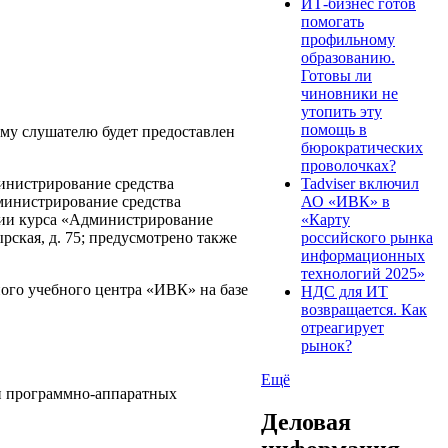
ИТ-бизнес готов
помогать
профильному
образованию.
Готовы ли
чиновники не
утопить эту
помощь в
му слушателю будет предоставлен
бюрократических
проволочках?
Tadviser включил
инистрирование средства
АО «ИВК» в
инистрирование средства
«Карту
ии курса «Администрирование
российского рынка
ская, д. 75; предусмотрено также
информационных
технологий 2025»
ого учебного центра «ИВК» на базе
НДС для ИТ
возвращается. Как
отреагирует
рынок?
Ещё
и программно-аппаратных
Деловая