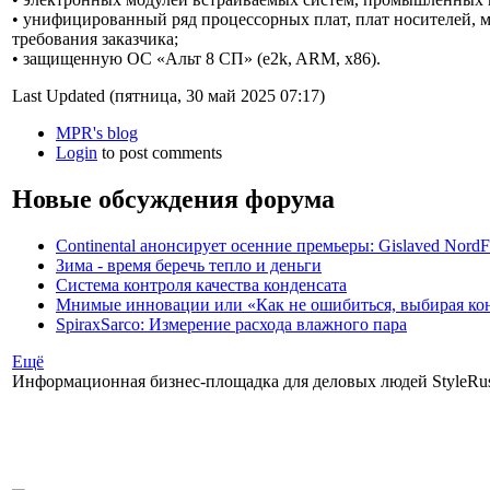
• унифицированный ряд процессорных плат, плат носителей, 
требования заказчика;
• защищенную ОС «Альт 8 СП» (e2k, ARM, x86).
Last Updated (пятница, 30 май 2025 07:17)
MPR's blog
Login
to post comments
Новые обсуждения форума
Continental анонсирует осенние премьеры: Gislaved NordF
Зима - время беречь тепло и деньги
Система контроля качества конденсата
Мнимые инновации или «Как не ошибиться, выбирая ко
SpiraxSarco: Измерение расхода влажного пара
Ещё
Информационная бизнес-площадка для деловых людей StyleRuss