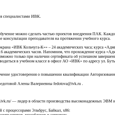
ся специалистами ИВК.
обучение можно сделать частью проектов внедрения ПАК. Каждо
 консультации преподавателя на протяжении учебного курса.
крана «ИВК Кольчуга-К»» – 24 академических часа; курса «Адм
академических часов. Напомним, что прохождение курса «Адм
ожно только при наличии сертификата об успешном завершен
диться в учебном классе в офисе АО «ИВК» по адресу ул. Бутыр
учение удостоверения о повышении квалификации Авторизованн
едотовой Алены Валериевны fedotova@ivk.ru .
.ivk.ru/ — лидер в области производства высоконадежных ЭВМ 
 с процессорами Эльбрус, Байкал, х86:
компьютеров, моноблоков и серверов;