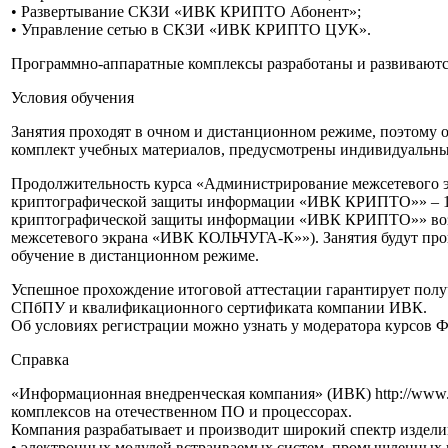
• Развертывание СКЗИ «ИВК КРИПТО Абонент»;
• Управление сетью в СКЗИ «ИВК КРИПТО ЦУК».
Программно-аппаратные комплексы разработаны и развивают
Условия обучения
Занятия проходят в очном и дистанционном режиме, поэтому 
комплект учебных материалов, предусмотрены индивидуальные
Продолжительность курса «Администрирование межсетевого э
криптографической защиты информации «ИВК КРИПТО»» – 16 
криптографической защиты информации «ИВК КРИПТО»» возм
межсетевого экрана «ИВК КОЛЬЧУГА-К»»). Занятия будут прово
обучение в дистанционном режиме.
Успешное прохождение итоговой аттестации гарантирует пол
СПбПУ и квалификационного сертификата компании ИВК.
Об условиях регистрации можно узнать у модератора курсов Ф
Справка
«Информационная внедренческая компания» (ИВК) http://www
комплексов на отечественном ПО и процессорах.
Компания разрабатывает и производит широкий спектр изделий
• электронных модулей встраиваемых систем, промышленных 