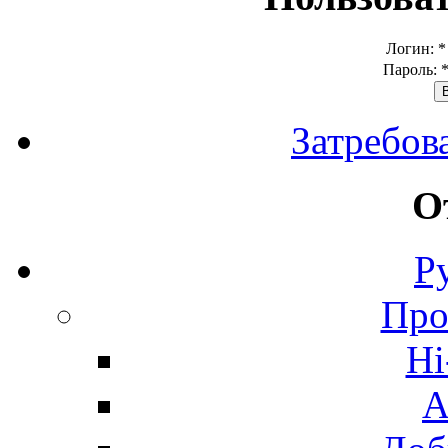
Логин:
*
Пароль:
Затребов
О
Р
Про
Hi
А