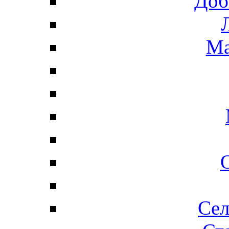
Доб
Ма
Сел