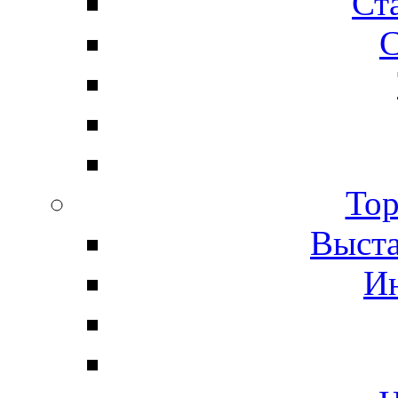
Ста
С
Тор
Выста
И