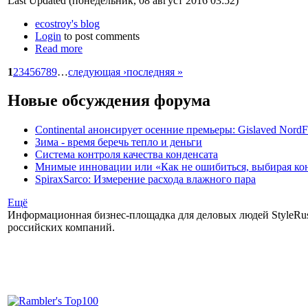
Last Updated (понедельник, 08 август 2016 03:52)
ecostroy's blog
Login
to post comments
Read more
1
2
3
4
5
6
7
8
9
…
следующая ›
последняя »
Новые обсуждения форума
Continental анонсирует осенние премьеры: Gislaved NordF
Зима - время беречь тепло и деньги
Система контроля качества конденсата
Мнимые инновации или «Как не ошибиться, выбирая ко
SpiraxSarco: Измерение расхода влажного пара
Ещё
Информационная бизнес-площадка для деловых людей StyleRuss
российских компаний.