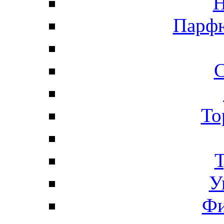
Н
Парфю
С
То
Т
У
Фи