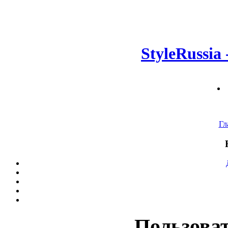
StyleRussia
Гл
Пользова