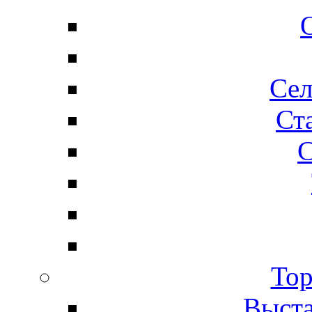
Сел
Ста
С
Тор
Выста