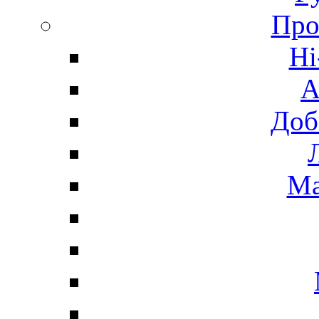
Про
Hi
А
Доб
Ма