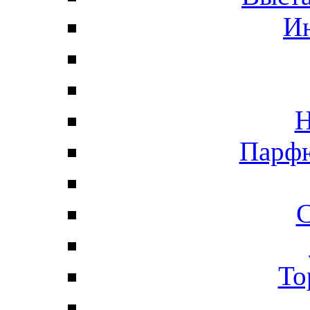
И
Н
Парфю
С
То