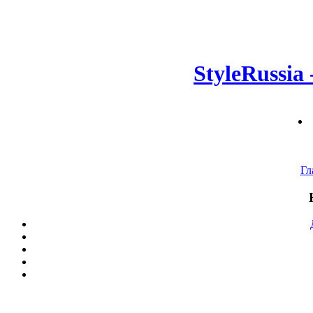
StyleRussia
Гл