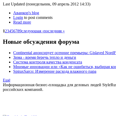
Last Updated (понедельник, 09 апрель 2012 14:33)
Аванкор's blog
Login
to post comments
Read more
1
2
3
4
5
6
7
8
9
следующая ›
последняя »
Новые обсуждения форума
Continental анонсирует осенние премьеры: Gislaved NordF
Зима - время беречь тепло и деньги
Система контроля качества конденсата
Мнимые инновации или «Как не ошибиться, выбирая ко
SpiraxSarco: Измерение расхода влажного пара
Ещё
Информационная бизнес-площадка для деловых людей StyleRuss
российских компаний.