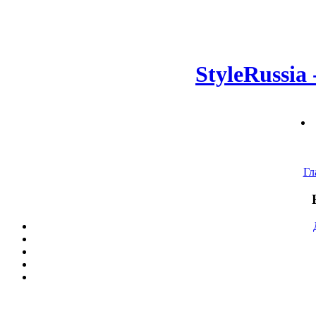
StyleRussia
Гл