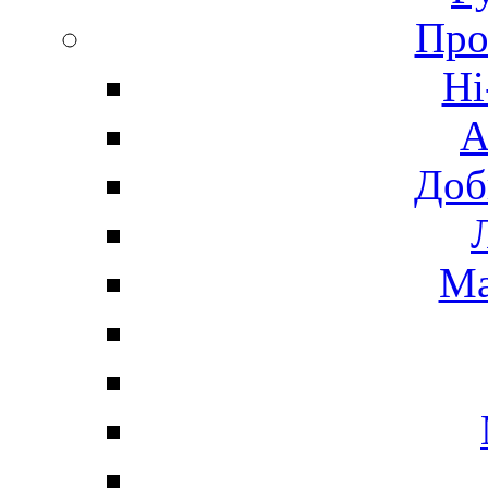
Про
Hi
А
Доб
Ма