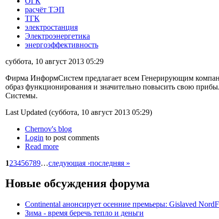
ОГК
расчёт ТЭП
ТГК
электростанция
Электроэнергетика
энергоэффективность
суббота, 10 август 2013 05:29
Фирма ИнформСистем предлагает всем Генерирующим компан
образ функционирования и значительно повысить свою прибыл
Системы.
Last Updated (суббота, 10 август 2013 05:29)
Chernov's blog
Login
to post comments
Read more
1
2
3
4
5
6
7
8
9
…
следующая ›
последняя »
Новые обсуждения форума
Continental анонсирует осенние премьеры: Gislaved NordF
Зима - время беречь тепло и деньги