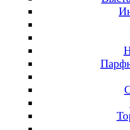
И
Н
Парфю
С
То