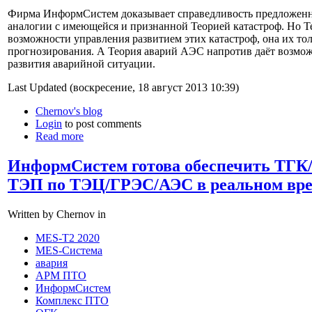
Фирма ИнформСистем доказывает справедливость предложенн
аналогии с имеющейся и признанной Теорией катастроф. Но Т
возможности управления развитием этих катастроф, она их тол
прогнозирования. А Теория аварий АЭС напротив даёт возм
развития аварийной ситуации.
Last Updated (воскресение, 18 август 2013 10:39)
Chernov's blog
Login
to post comments
Read more
ИнформСистем готова обеспечить ТГК
ТЭП по ТЭЦ/ГРЭС/АЭС в реальном вр
Written by Chernov in
MES-T2 2020
MES-Система
авария
АРМ ПТО
ИнформСистем
Комплекс ПТО