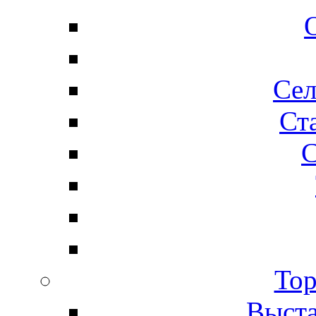
Сел
Ста
С
Тор
Выста