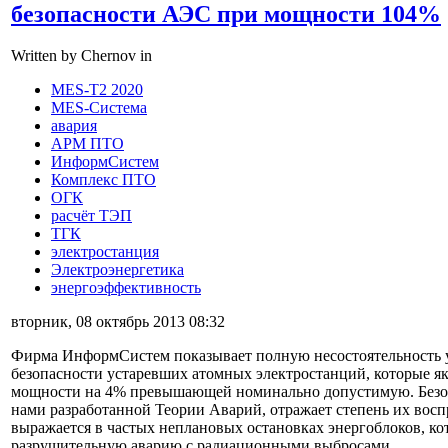
безопасности АЭС при мощности 104%
Written by Chernov in
MES-T2 2020
MES-Система
авария
АРМ ПТО
ИнформСистем
Комплекс ПТО
ОГК
расчёт ТЭП
ТГК
электростанция
Электроэнергетика
энергоэффективность
вторник, 08 октябрь 2013 08:32
Фирма ИнформСистем показывает полную несостоятельность 
безопасности устаревших атомных электростанций, которые я
мощности на 4% превышающей номинально допустимую. Безо
нами разработанной Теории Аварий, отражает степень их восп
выражается в частых неплановых остановках энергоблоков, ко
разрушительную аварию с радиационными выбросами.