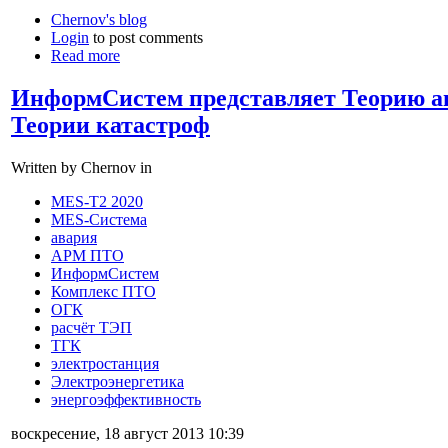
Chernov's blog
Login
to post comments
Read more
ИнформСистем представляет Теорию а
Теории катастроф
Written by Chernov in
MES-T2 2020
MES-Система
авария
АРМ ПТО
ИнформСистем
Комплекс ПТО
ОГК
расчёт ТЭП
ТГК
электростанция
Электроэнергетика
энергоэффективность
воскресение, 18 август 2013 10:39