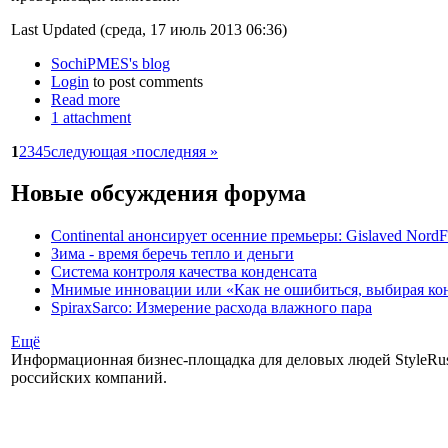
Last Updated (среда, 17 июль 2013 06:36)
SochiPMES's blog
Login
to post comments
Read more
1 attachment
1
2
3
4
5
следующая ›
последняя »
Новые обсуждения форума
Continental анонсирует осенние премьеры: Gislaved NordF
Зима - время беречь тепло и деньги
Система контроля качества конденсата
Мнимые инновации или «Как не ошибиться, выбирая ко
SpiraxSarco: Измерение расхода влажного пара
Ещё
Информационная бизнес-площадка для деловых людей StyleRuss
российских компаний.