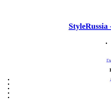
StyleRussia
Гл