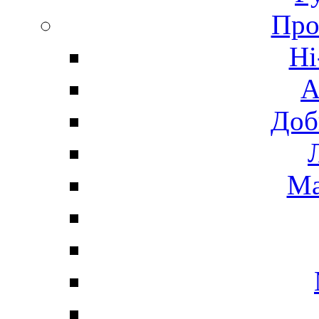
Про
Hi
А
Доб
Ма