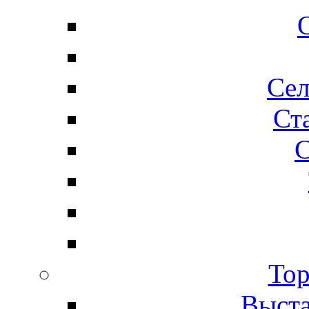
Сел
Ста
С
Тор
Выста