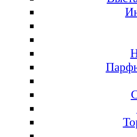
И
Н
Парфю
С
То