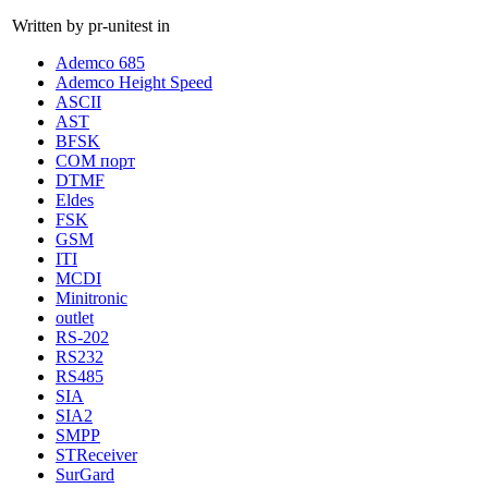
Written by pr-unitest in
Ademco 685
Ademco Height Speed
ASCII
AST
BFSK
COM порт
DTMF
Eldes
FSK
GSM
ITI
MCDI
Minitronic
outlet
RS-202
RS232
RS485
SIA
SIA2
SMPP
STReceiver
SurGard