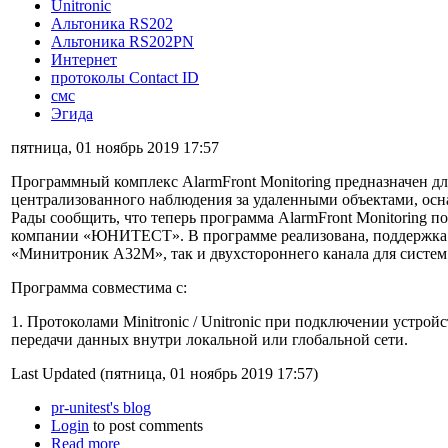
Unitronic
Альтоника RS202
Альтоника RS202PN
Интернет
протоколы Contact ID
смс
Эгида
пятница, 01 ноябрь 2019 17:57
Программный комплекс AlarmFront Monitoring предназначен дл
централизованного наблюдения за удаленными объектами, 
Рады сообщить, что теперь программа AlarmFront Monitoring 
компании «ЮНИТЕСТ». В программе реализована, поддержка к
«Минитроник А32М», так и двухстороннего канала для систе
Программа совместима с:
1. Протоколами Minitronic / Unitronic при подключении устро
передачи данных внутри локальной или глобальной сети.
Last Updated (пятница, 01 ноябрь 2019 17:57)
pr-unitest's blog
Login
to post comments
Read more