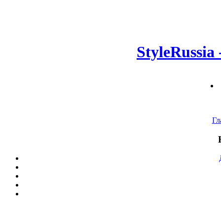
StyleRussia
Гл