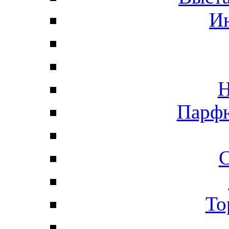
И
Н
Парфю
С
То