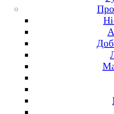
Про
Hi
А
Доб
Ма