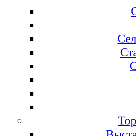
Сел
Ста
С
Тор
Выста