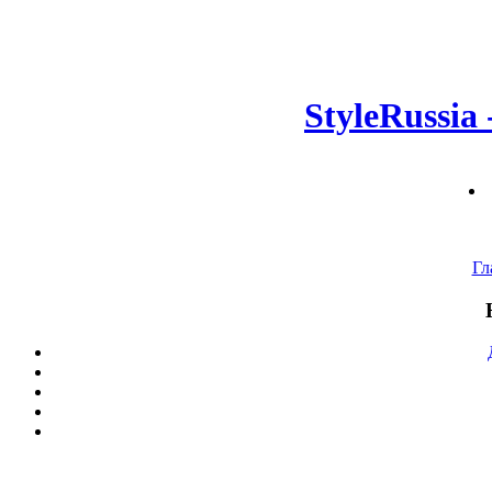
StyleRussia
Гл