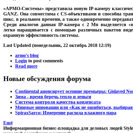
«АРМО-Системы» представила новую IP-камеру классичес
GANZ. Она совместима с CS-объективами и способна тран
пикс. в реальном времени, а также одновременно передава
Среди аналогов данная IP-камера с 2 Мп выделяется «
легко наращивается с помощью различных пакетов вид
охранную эффективность системы.
Last Updated (понедельник, 22 октябрь 2018 12:19)
armo's blog
Login
to post comments
Read more
Новые обсуждения форума
Continental анонсирует осенние премьеры: Gislaved No
Зима - время беречь тепло и деньги
Система контроля качества конденсата
Мнимые инновации или «Как не ошибиться, выбирая
SpiraxSarco: Измерение расхода влажного пара
Ещё
Информационная бизнес-площадка для деловых людей StyleR