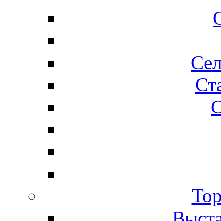
Сел
Ста
С
Тор
Выста