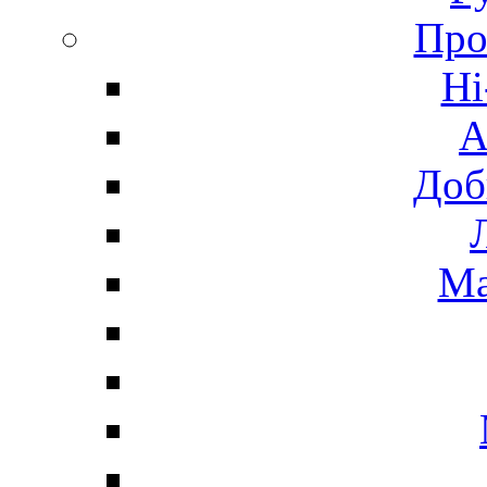
Про
Hi
А
Доб
Ма