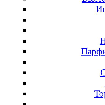
И
Н
Парфю
С
То