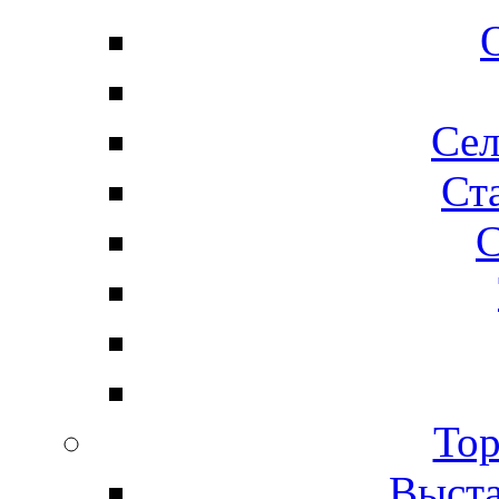
Сел
Ста
С
Тор
Выста