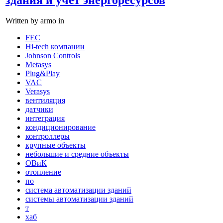
Written by armo in
FEC
Hi-tech компании
Johnson Controls
Metasys
Plug&Play
VAC
Verasys
вентиляция
датчики
интеграция
кондиционирование
контроллеры
крупные объекты
небольшие и средние объекты
ОВиК
отопление
по
система автоматизации зданий
системы автоматизации зданий
т
хаб