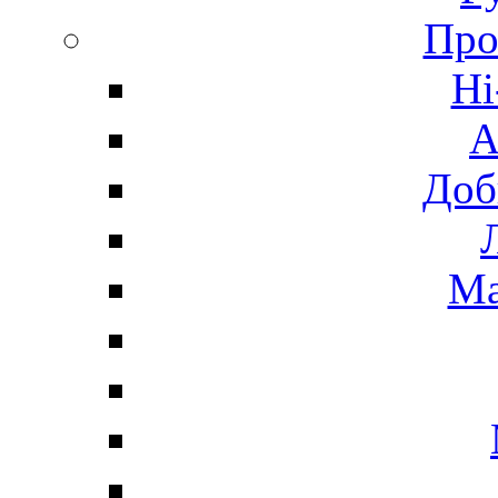
Про
Hi
А
Доб
Ма