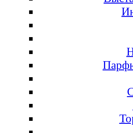
И
Н
Парфю
С
То