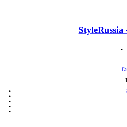
StyleRussia
Гл