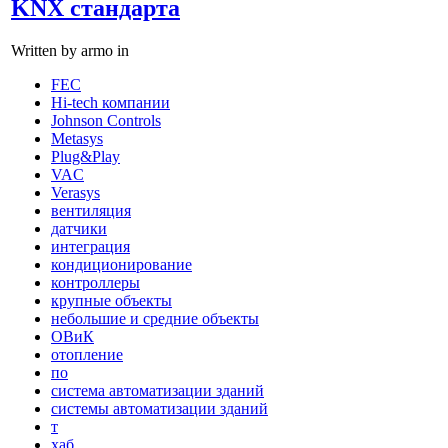
KNX стандарта
Written by armo in
FEC
Hi-tech компании
Johnson Controls
Metasys
Plug&Play
VAC
Verasys
вентиляция
датчики
интеграция
кондиционирование
контроллеры
крупные объекты
небольшие и средние объекты
ОВиК
отопление
по
система автоматизации зданий
системы автоматизации зданий
т
хаб