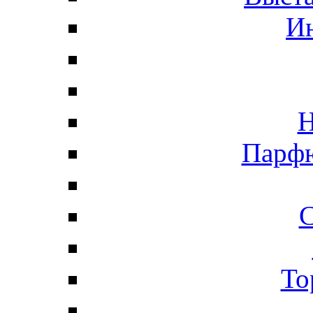
И
Н
Парфю
С
То