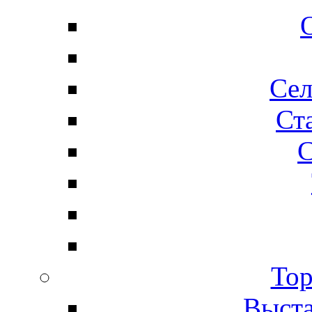
Сел
Ста
С
Тор
Выста