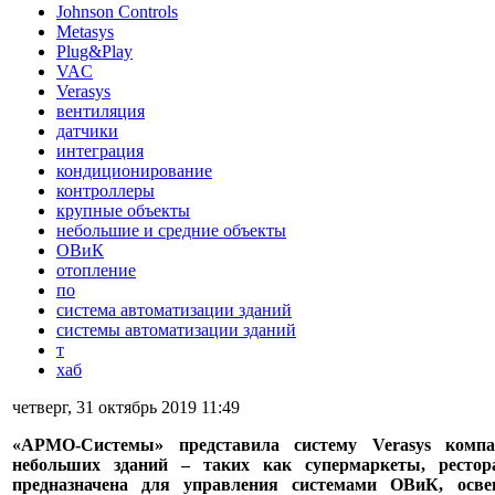
Johnson Controls
Metasys
Plug&Play
VAC
Verasys
вентиляция
датчики
интеграция
кондиционирование
контроллеры
крупные объекты
небольшие и средние объекты
ОВиК
отопление
по
система автоматизации зданий
системы автоматизации зданий
т
хаб
четверг, 31 октябрь 2019 11:49
«АРМО-Системы» представила систему Verasys компа
небольших зданий – таких как супермаркеты, ресто
предназначена для управления системами ОВиК, осве