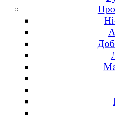
Про
Hi
А
Доб
Ма