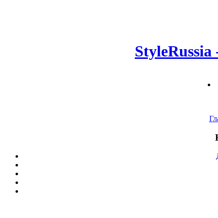
StyleRussia
Гл